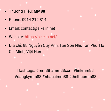
Thương Hiệu:
MM88
Phone: 0914 212 814
Email:
contact@sike.in.net
Website:
https://sike.in.net/
Địa chỉ: 88 Nguyễn Quý Anh, Tân Sơn Nhì, Tân Phú, Hồ
Chí Minh, Việt Nam.
Hashtags: #mm88 #mm88com #linkmm88
#dangkymm88 #nhacaimm88 #thethaomm88