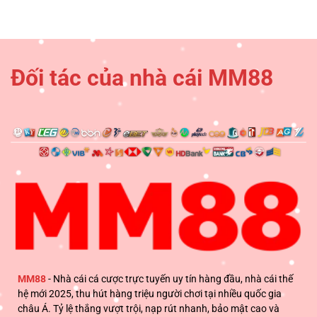
Đối tác của nhà cái MM88
MM88
- Nhà cái cá cược trực tuyến uy tín hàng đầu, nhà cái thế
hệ mới 2025, thu hút hàng triệu người chơi tại nhiều quốc gia
châu Á. Tỷ lệ thắng vượt trội, nạp rút nhanh, bảo mật cao và