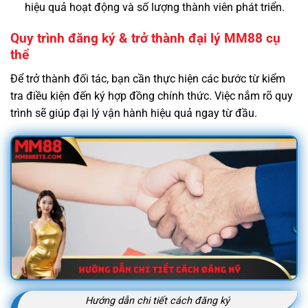
hiệu quả hoạt động và số lượng thành viên phát triển.
Quy trình đăng ký & trở thành đại lý MM88 cụ
thể
Để trở thành đối tác, bạn cần thực hiện các bước từ kiểm
tra điều kiện đến ký hợp đồng chính thức. Việc nắm rõ quy
trình sẽ giúp đại lý vận hành hiệu quả ngay từ đầu.
Hướng dẫn chi tiết cách đăng ký