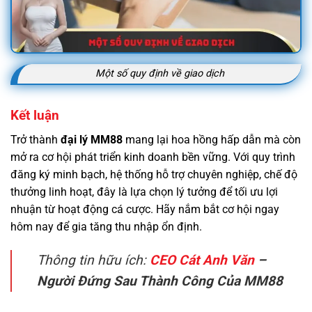
Một số quy định về giao dịch
Kết luận
Trở thành
đại lý MM88
mang lại hoa hồng hấp dẫn mà còn
mở ra cơ hội phát triển kinh doanh bền vững. Với quy trình
đăng ký minh bạch, hệ thống hỗ trợ chuyên nghiệp, chế độ
thưởng linh hoạt, đây là lựa chọn lý tưởng để tối ưu lợi
nhuận từ hoạt động cá cược. Hãy nắm bắt cơ hội ngay
hôm nay để gia tăng thu nhập ổn định.
Thông tin hữu ích:
CEO Cát Anh Văn
–
Người Đứng Sau Thành Công Của MM88