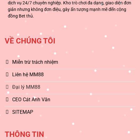
dịch vụ 24/7 chuyên nghiệp. Kho trò chơi đa dạng, giao diện đơn
giản nhưng không đơn điệu, gây ấn tượng mạnh mẽ đến cộng
đồng Bet thủ.
VỀ CHÚNG TÔI
Miễn trừ trách nhiệm
Liên hệ MM88
Đại lý MM88
CEO Cát Anh Văn
SITEMAP
THÔNG TIN