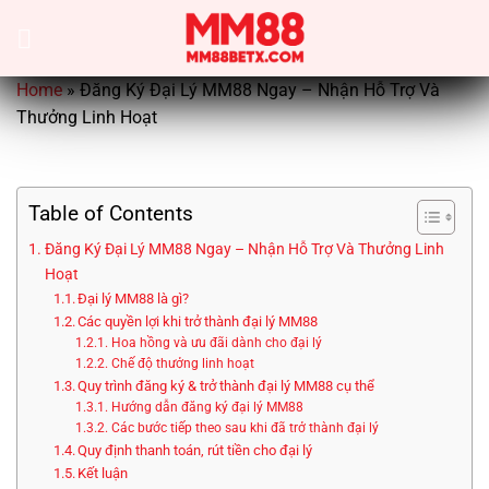
Bỏ
qua
nội
Home
»
Đăng Ký Đại Lý MM88 Ngay – Nhận Hỗ Trợ Và
dung
Thưởng Linh Hoạt
Table of Contents
Đăng Ký Đại Lý MM88 Ngay – Nhận Hỗ Trợ Và Thưởng Linh
Hoạt
Đại lý MM88 là gì?
Các quyền lợi khi trở thành đại lý MM88
Hoa hồng và ưu đãi dành cho đại lý
Chế độ thưởng linh hoạt
Quy trình đăng ký & trở thành đại lý MM88 cụ thể
Hướng dẫn đăng ký đại lý MM88
Các bước tiếp theo sau khi đã trở thành đại lý
Quy định thanh toán, rút tiền cho đại lý
Kết luận